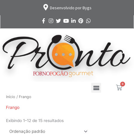
Ir
Desenvolvido por Bygs
para
o
conteúdo
0
Cart
Início
/ Frango
Frango
Exibindo 1–12 de 15 resultados