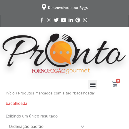
Ir
Desenvolvido por Bygs
para
o
conteúdo
0
Cart
Início
/ Produtos marcados com a tag “bacalhoada”
bacalhoada
Exibindo um único resultado