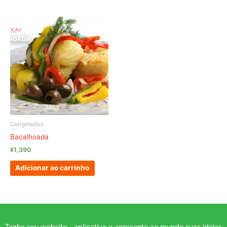
Congelados
Bacalhoada
¥
1,390
Adicionar ao carrinho
Tenha seu website + aplicativo e apresente ao mundo suas ideias