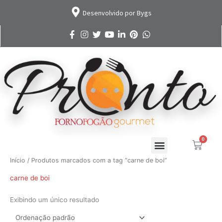
Ir
Desenvolvido por Bygs
para
o
conteúdo
0
Cart
Início
/ Produtos marcados com a tag “carne de boi”
carne de boi
Exibindo um único resultado