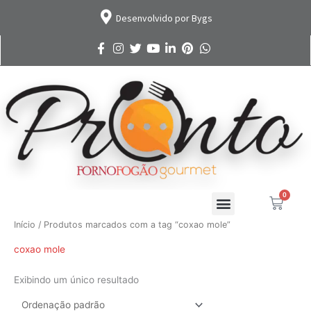
Ir
Desenvolvido por Bygs
para
o
conteúdo
0
Cart
Início
/ Produtos marcados com a tag “coxao mole”
coxao mole
Exibindo um único resultado