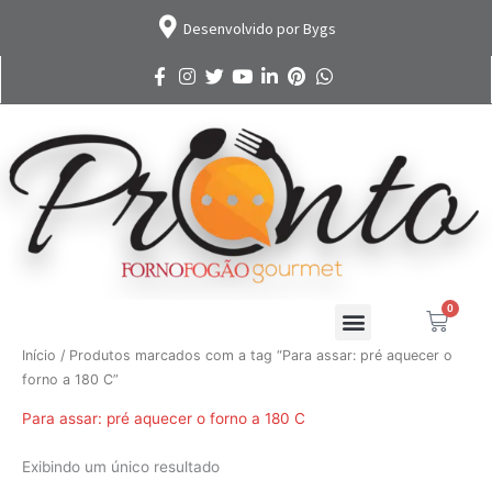
Ir
Desenvolvido por Bygs
para
o
conteúdo
0
Cart
Início
/ Produtos marcados com a tag “Para assar: pré aquecer o
forno a 180 C”
Para assar: pré aquecer o forno a 180 C
Exibindo um único resultado