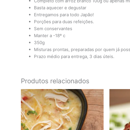
Completo com arroz branco 100g ou apenas mi
Basta aquecer e degustar
Entregamos para todo Japão!
Porções para duas refeições.
Sem conservantes
Manter a -18º c
350g
Misturas prontas, preparadas por quem já poss
Prazo médio para entrega, 3 dias úteis.
Produtos relacionados
Faixa
Este
de
produto
preço:
tem
¥1,040
através
várias
¥1,120
variantes.
As