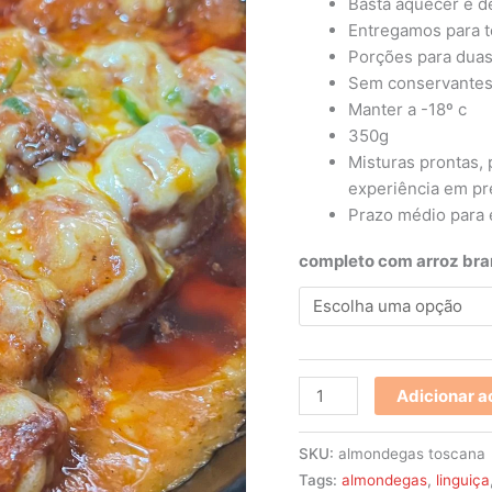
Basta aquecer e d
Entregamos para t
Porções para duas
Sem conservante
Manter a -18º c
350g
Misturas prontas,
experiência em pre
Prazo médio para e
completo com arroz br
Adicionar a
SKU:
almondegas toscana
Tags:
almondegas
,
linguiça