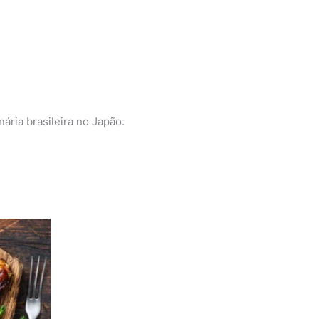
ária brasileira no Japão.
o
es.