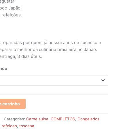
egustar
odo Japão!
 refeições.
s
 preparadas por quem já possui anos de sucesso e
parar o melhor da culinária brasileira no Japão.
ntrega, 3 dias úteis.
anco
o carrinho
Categorias:
Carne suina
,
COMPLETOS
,
Congelados
,
refeicao
,
toscana