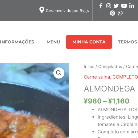
Desenvolvido por Bygs
INFORMAÇÕES
MENU
MINHA CONTA
TERMOS
Fa
ALMONDEGA
Início
/
Congelados
/
Carne
de
TOSCANA
Carne suina
,
COMPLETO
pr
quantidade
ALMONDEGA
¥9
at
¥
980
–
¥
1,160
¥1
ALMONDEGA TOS
Ingredientes: Ling
tomates e Cebolin
Completo com arro