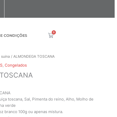
0
Cart
 E CONDIÇÕES
ixa
 suina
/ ALMONDEGA TOSCANA
S
,
Congelados
eço:
 TOSCANA
80
ravés
,160
CANA
uiça toscana, Sal, Pimenta do reino, Alho, Molho de
ha verde
z branco 100g ou apenas mistura.