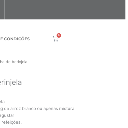
0
Cart
 E CONDIÇÕES
aixa
ha de berinjela
e
reço:
rinjela
1,190
través
1,370
ela
 de arroz branco ou apenas mistura
egustar
 refeições.