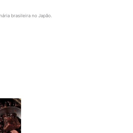
ária brasileira no Japão.
o
es.