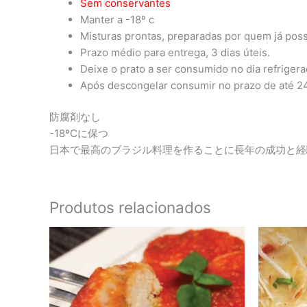
Sem conservantes
Manter a -18º c
Misturas prontas, preparadas por quem já poss
Prazo médio para entrega, 3 dias úteis.
Deixe o prato a ser consumido no dia refriger
Após descongelar consumir no prazo de até 24
防腐剤なし
-18ºCに保つ
日本で最高のブラジル料理を作ることに長年の成功と経
Produtos relacionados
Faixa
Este
de
produto
preço:
tem
¥970
através
várias
¥1,150
variantes.