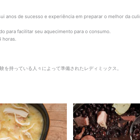
ui anos de sucesso e experiência em preparar o melhor da culin
ado para facilitar seu aquecimento para o consumo.
 horas.
験を持っている人々によって準備されたレディミックス。
Faixa
Faixa
Este
Este
de
de
produto
produt
preço:
preço:
tem
tem
¥1,040
¥890
através
através
várias
várias
¥1,120
¥1,070
variantes.
variant