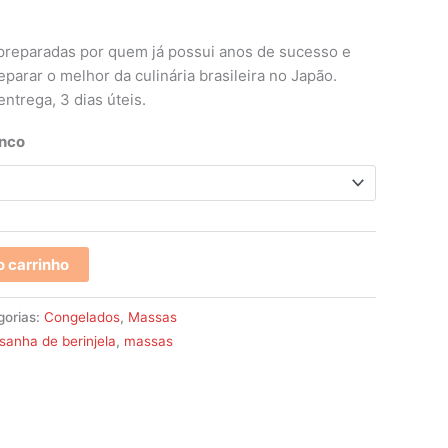
s
 preparadas por quem já possui anos de sucesso e
parar o melhor da culinária brasileira no Japão.
ntrega, 3 dias úteis.
anco
o carrinho
gorias:
Congelados
,
Massas
sanha de berinjela
,
massas