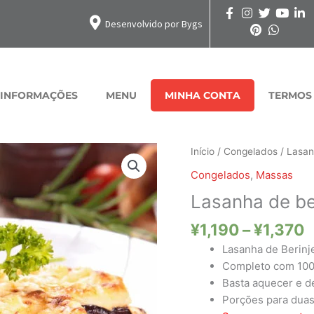
Desenvolvido por Bygs
INFORMAÇÕES
MENU
MINHA CONTA
TERMOS
F
Lasanha
Início
/
Congelados
/ Lasan
d
de
Congelados
,
Massas
p
berinjela
Lasanha de be
¥
quantidade
a
¥
1,190
–
¥
1,370
¥
Lasanha de Berinj
Completo com 100g
Basta aquecer e d
Porções para duas