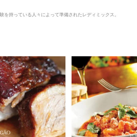
験を持っている人々によって準備されたレディミックス。
Faixa
Faixa
Este
Este
de
de
produto
produt
preço:
preço:
tem
tem
¥980
¥1,090
através
através
várias
várias
¥1,160
¥1,290
variantes.
variant
As
As
opções
opções
podem
podem
ser
ser
escolhidas
escolhi
na
na