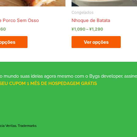
página
página
do
do
s
Congelados
produto
produt
de Porco Sem Osso
Nhoque de Batata
160
¥
1,090
–
¥
1,290
 opções
Ver opções
e ao mundo suas ideias agora mesmo com o Bygs developer, assi
 SEU CUPOM 1 MÊS DE HOSPEDAGEM GRÁTIS
ia Veritas. Trademarks