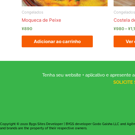
Congelados
Congelado
Moqueca de Peixe
Costela 
¥
890
¥
980
–
¥
1,
Adicionar ao carrinho
Ver
Tenha seu website + aplicativo e apresent
SOLICITE
Copyright © 2020 Bygs Sites Developer | BYGS developer Godo Gaisha LLC and Agênc
and brands are the property of their respective owners.