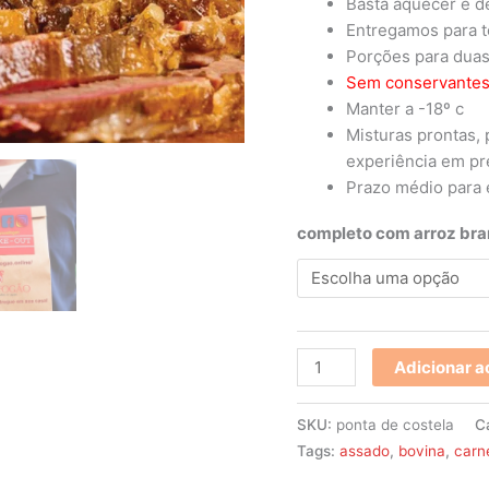
Basta aquecer e d
Entregamos para t
Porções para duas
Sem conservante
Manter a -18º c
Misturas prontas,
experiência em pre
Prazo médio para e
completo com arroz br
Adicionar a
SKU:
ponta de costela
C
Tags:
assado
,
bovina
,
carn