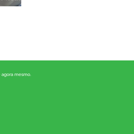
o
ne agora mesmo.