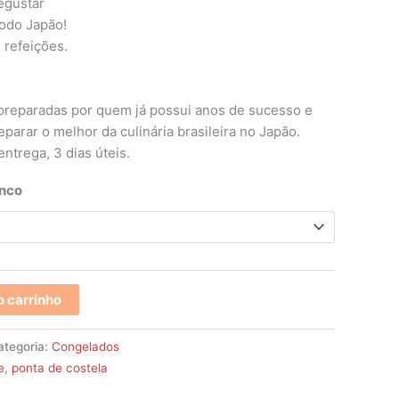
egustar
odo Japão!
 refeições.
s
 preparadas por quem já possui anos de sucesso e
parar o melhor da culinária brasileira no Japão.
ntrega, 3 dias úteis.
anco
o carrinho
ategoria:
Congelados
e
,
ponta de costela