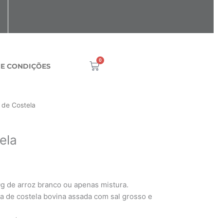
0
Cart
 E CONDIÇÕES
Faixa
 de Costela
de
preço:
ela
¥1,580
através
¥1,800
 de arroz branco ou apenas mistura.
ta de costela bovina assada com sal grosso e