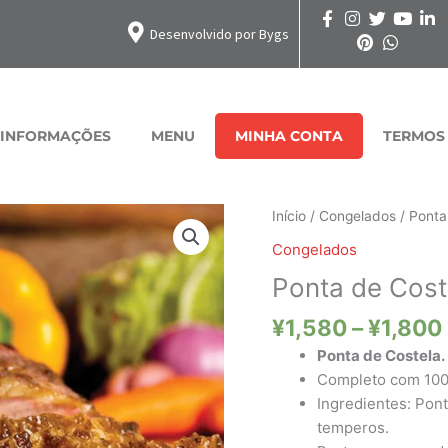
Desenvolvido por Bygs
INFORMAÇÕES
MENU
MINHA CONTA
TERMOS
Ponta
Início
/
Congelados
/ Ponta
de
Congelados
Costela
Ponta de Cost
quantidade
¥
1,580
–
¥
1,800
Ponta de Costela.
Completo com 100g
Ingredientes: Pon
temperos.